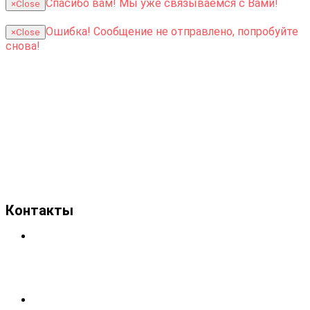
Спасибо вам!
Мы уже связываемся с Вами!
×
Close
Ошибка!
Сообщение не отправлено, попробуйте
×
Close
снова!
Контакты
ООО «КУББЕТОН»
Республика Беларусь, 220021, г.Минск,
ул. Одесская, 14, пом. 50
УНП 193547631
+375 (29) 194-66-66