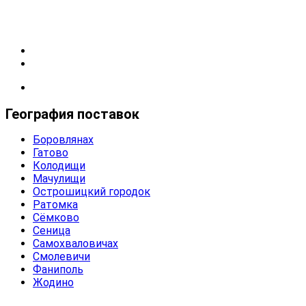
+375 (44) 511-44-41
(бухгалтерия)
Kubbeton@bk.ru
www.kub-beton.by
География поставок
Боровлянах
Гатово
Колодищи
Мачулищи
Острошицкий городок
Ратомка
Сёмково
Сеница
Самохваловичах
Смолевичи
Фаниполь
Жодино